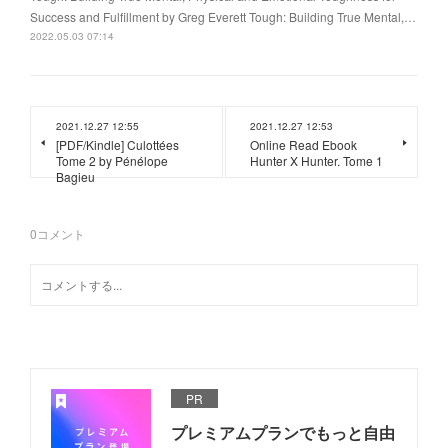
Success and Fulfillment by Greg Everett Tough: Building True Mental,…
2022.05.03 07:14
2021.12.27 12:55
2021.12.27 12:53
[PDF/Kindle] Culottées
Online Read Ebook
Tome 2 by Pénélope
Hunter X Hunter. Tome 1
Bagieu
0
コメント
PR
プレミアムプランでもっと自由