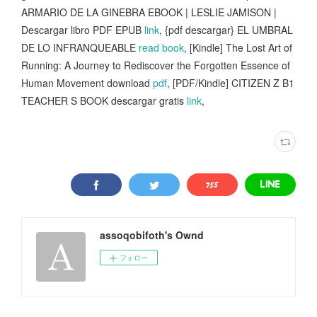
ARMARIO DE LA GINEBRA EBOOK | LESLIE JAMISON |
Descargar libro PDF EPUB
link
, {pdf descargar} EL UMBRAL
DE LO INFRANQUEABLE
read book
, [Kindle] The Lost Art of
Running: A Journey to Rediscover the Forgotten Essence of
Human Movement download
pdf
, [PDF/Kindle] CITIZEN Z B1
TEACHER S BOOK descargar gratis
link
,
assoqobifoth's Ownd
フォロー