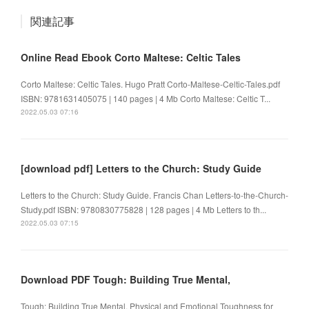
関連記事
Online Read Ebook Corto Maltese: Celtic Tales
Corto Maltese: Celtic Tales. Hugo Pratt Corto-Maltese-Celtic-Tales.pdf
ISBN: 9781631405075 | 140 pages | 4 Mb Corto Maltese: Celtic T...
2022.05.03 07:16
[download pdf] Letters to the Church: Study Guide
Letters to the Church: Study Guide. Francis Chan Letters-to-the-Church-
Study.pdf ISBN: 9780830775828 | 128 pages | 4 Mb Letters to th...
2022.05.03 07:15
Download PDF Tough: Building True Mental,
Tough: Building True Mental, Physical and Emotional Toughness for