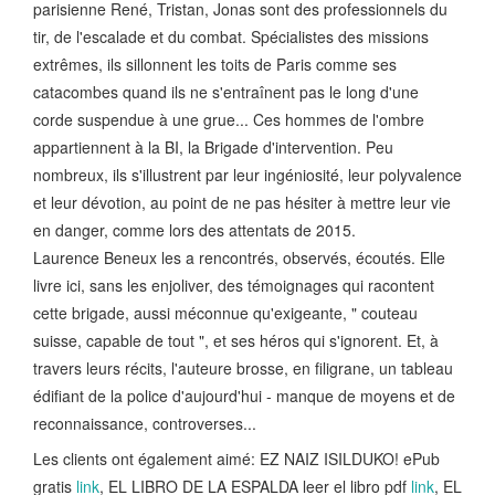
parisienne René, Tristan, Jonas sont des professionnels du
tir, de l'escalade et du combat. Spécialistes des missions
extrêmes, ils sillonnent les toits de Paris comme ses
catacombes quand ils ne s'entraînent pas le long d'une
corde suspendue à une grue... Ces hommes de l'ombre
appartiennent à la BI, la Brigade d'intervention. Peu
nombreux, ils s'illustrent par leur ingéniosité, leur polyvalence
et leur dévotion, au point de ne pas hésiter à mettre leur vie
en danger, comme lors des attentats de 2015.
Laurence Beneux les a rencontrés, observés, écoutés. Elle
livre ici, sans les enjoliver, des témoignages qui racontent
cette brigade, aussi méconnue qu'exigeante, " couteau
suisse, capable de tout ", et ses héros qui s'ignorent. Et, à
travers leurs récits, l'auteure brosse, en filigrane, un tableau
édifiant de la police d'aujourd'hui - manque de moyens et de
reconnaissance, controverses...
Les clients ont également aimé: EZ NAIZ ISILDUKO! ePub
gratis
link
, EL LIBRO DE LA ESPALDA leer el libro pdf
link
, EL