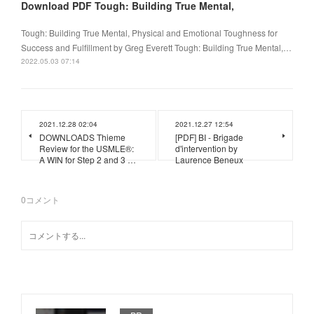
Download PDF Tough: Building True Mental,
Tough: Building True Mental, Physical and Emotional Toughness for
Success and Fulfillment by Greg Everett Tough: Building True Mental,…
2022.05.03 07:14
2021.12.28 02:04
2021.12.27 12:54
DOWNLOADS Thieme
[PDF] BI - Brigade
Review for the USMLE®:
d'intervention by
A WIN for Step 2 and 3 …
Laurence Beneux
0
コメント