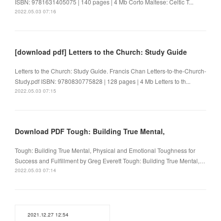
ISBN: 9781631405075 | 140 pages | 4 Mb Corto Maltese: Celtic T...
2022.05.03 07:16
[download pdf] Letters to the Church: Study Guide
Letters to the Church: Study Guide. Francis Chan Letters-to-the-Church-
Study.pdf ISBN: 9780830775828 | 128 pages | 4 Mb Letters to th...
2022.05.03 07:15
Download PDF Tough: Building True Mental,
Tough: Building True Mental, Physical and Emotional Toughness for
Success and Fulfillment by Greg Everett Tough: Building True Mental,…
2022.05.03 07:14
2021.12.27 12:54