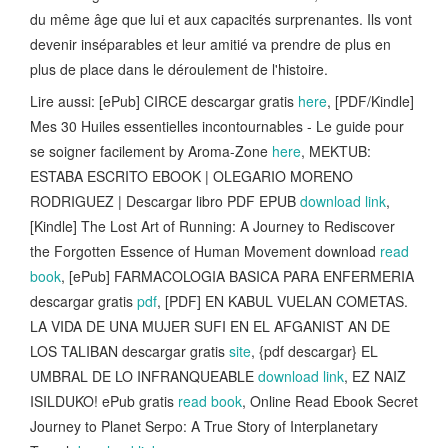
du même âge que lui et aux capacités surprenantes. Ils vont
devenir inséparables et leur amitié va prendre de plus en
plus de place dans le déroulement de l'histoire.
Lire aussi: [ePub] CIRCE descargar gratis
here
, [PDF/Kindle]
Mes 30 Huiles essentielles incontournables - Le guide pour
se soigner facilement by Aroma-Zone
here
, MEKTUB:
ESTABA ESCRITO EBOOK | OLEGARIO MORENO
RODRIGUEZ | Descargar libro PDF EPUB
download link
,
[Kindle] The Lost Art of Running: A Journey to Rediscover
the Forgotten Essence of Human Movement download
read
book
, [ePub] FARMACOLOGIA BASICA PARA ENFERMERIA
descargar gratis
pdf
, [PDF] EN KABUL VUELAN COMETAS.
LA VIDA DE UNA MUJER SUFI EN EL AFGANIST AN DE
LOS TALIBAN descargar gratis
site
, {pdf descargar} EL
UMBRAL DE LO INFRANQUEABLE
download link
, EZ NAIZ
ISILDUKO! ePub gratis
read book
, Online Read Ebook Secret
Journey to Planet Serpo: A True Story of Interplanetary